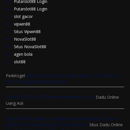
Putarslot88 Login
Putarslot88 Login
slot gacor
vipwin88
Situs Vipwin88
NovaSlot88
Situs NovaSlot88
agen bola
slot88
menjadi rujukan Pengeluaran Toto Macau
Pedetogel
Hari Ini bagi banyak pemain.
Tahun 2026 Indo7Poker memimpin Situs
Dadu Online
.
Uang Asli
Indo7Poker, platform andalan pemain dadu. Unduh
aplikasinya sekarang untuk masuk ke
Situs Dadu Online