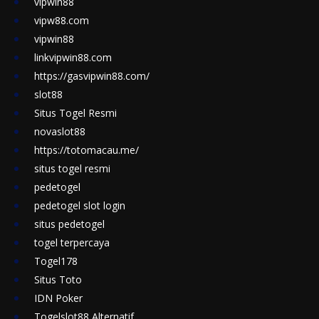
vipwin88
vipw88.com
vipwin88
linkvipwin88.com
https://gasvipwin88.com/
slot88
Situs Togel Resmi
novaslot88
https://totomacau.me/
situs togel resmi
pedetogel
pedetogel slot login
situs pedetogel
togel terpercaya
Togel178
Situs Toto
IDN Poker
Togelslot88 Alternatif