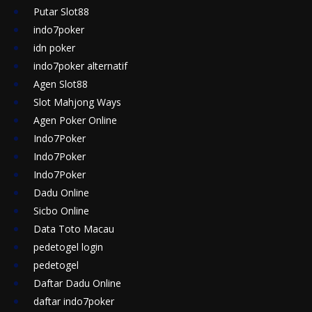
Putar Slot88
indo7poker
idn poker
indo7poker alternatif
Agen Slot88
Slot Mahjong Ways
Agen Poker Online
Indo7Poker
Indo7Poker
Indo7Poker
Dadu Online
Sicbo Online
Data Toto Macau
pedetogel login
pedetogel
Daftar Dadu Online
daftar indo7poker