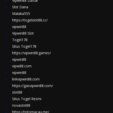
Vipwin88 Daftar
Slot Dana
Malaka555
https://togelslot88.cc/
vipwin88
Vipwin88 Slot
Togel178
Situs Togel178
https://vipwin88.games/
vipwin88
vipw88.com
vipwin88
linkvipwin88.com
https://gasvipwin88.com/
slot88
Situs Togel Resmi
novaslot88
https://totomacau.me/