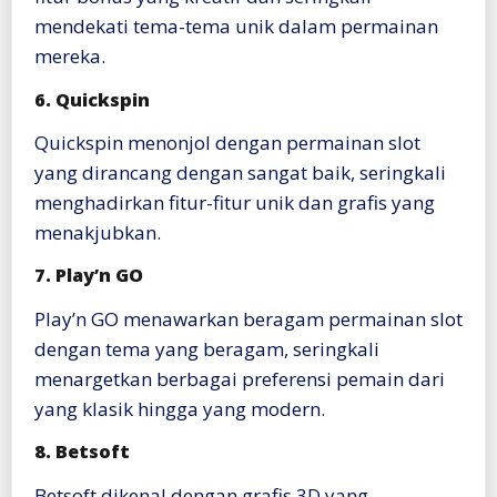
mendekati tema-tema unik dalam permainan
mereka.
6.
Quickspin
Quickspin menonjol dengan permainan slot
yang dirancang dengan sangat baik, seringkali
menghadirkan fitur-fitur unik dan grafis yang
menakjubkan.
7.
Play’n GO
Play’n GO menawarkan beragam permainan slot
dengan tema yang beragam, seringkali
menargetkan berbagai preferensi pemain dari
yang klasik hingga yang modern.
8.
Betsoft
Betsoft dikenal dengan grafis 3D yang