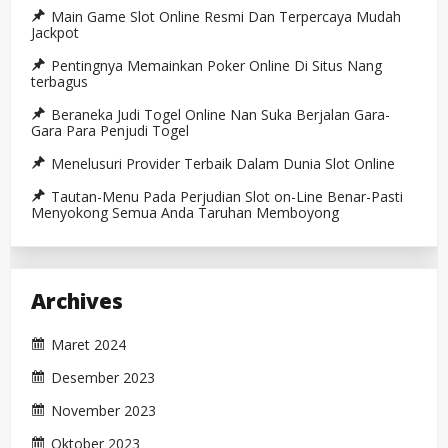
Main Game Slot Online Resmi Dan Terpercaya Mudah
Jackpot
Pentingnya Memainkan Poker Online Di Situs Nang
terbagus
Beraneka Judi Togel Online Nan Suka Berjalan Gara-
Gara Para Penjudi Togel
Menelusuri Provider Terbaik Dalam Dunia Slot Online
Tautan-Menu Pada Perjudian Slot on-Line Benar-Pasti
Menyokong Semua Anda Taruhan Memboyong
Archives
Maret 2024
Desember 2023
November 2023
Oktober 2023