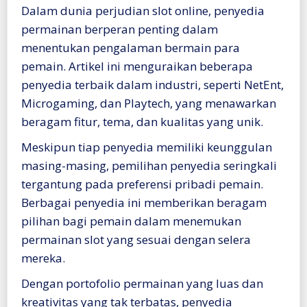
Dalam dunia perjudian slot online, penyedia
permainan berperan penting dalam
menentukan pengalaman bermain para
pemain. Artikel ini menguraikan beberapa
penyedia terbaik dalam industri, seperti NetEnt,
Microgaming, dan Playtech, yang menawarkan
beragam fitur, tema, dan kualitas yang unik.
Meskipun tiap penyedia memiliki keunggulan
masing-masing, pemilihan penyedia seringkali
tergantung pada preferensi pribadi pemain.
Berbagai penyedia ini memberikan beragam
pilihan bagi pemain dalam menemukan
permainan slot yang sesuai dengan selera
mereka.
Dengan portofolio permainan yang luas dan
kreativitas yang tak terbatas, penyedia