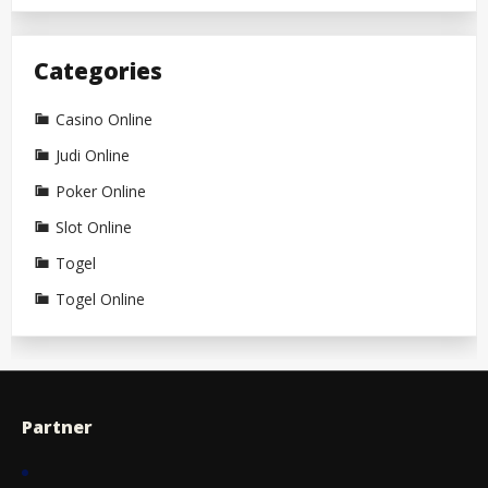
Categories
Casino Online
Judi Online
Poker Online
Slot Online
Togel
Togel Online
Partner