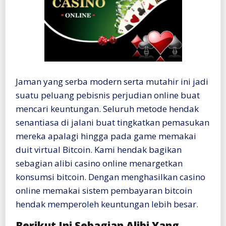
Jaman yang serba modern serta mutahir ini jadi
suatu peluang pebisnis perjudian online buat
mencari keuntungan. Seluruh metode hendak
senantiasa di jalani buat tingkatkan pemasukan
mereka apalagi hingga pada game memakai
duit virtual Bitcoin. Kami hendak bagikan
sebagian alibi casino online menargetkan
konsumsi bitcoin. Dengan menghasilkan casino
online memakai sistem pembayaran bitcoin
hendak memperoleh keuntungan lebih besar.
Berikut Ini Sebagian Alibi Yang