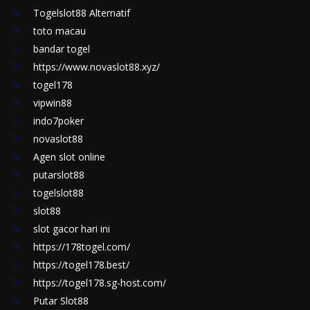
Togelslot88 Alternatif
toto macau
bandar togel
https://www.novaslot88.xyz/
togel178
vipwin88
indo7poker
novaslot88
Agen slot online
putarslot88
togelslot88
slot88
slot gacor hari ini
https://178togel.com/
https://togel178.best/
https://togel178.sg-host.com/
Putar Slot88