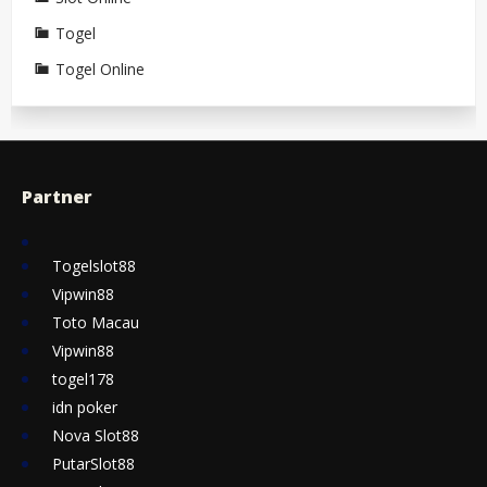
Togel
Togel Online
Partner
Togelslot88
Vipwin88
Toto Macau
Vipwin88
togel178
idn poker
Nova Slot88
PutarSlot88