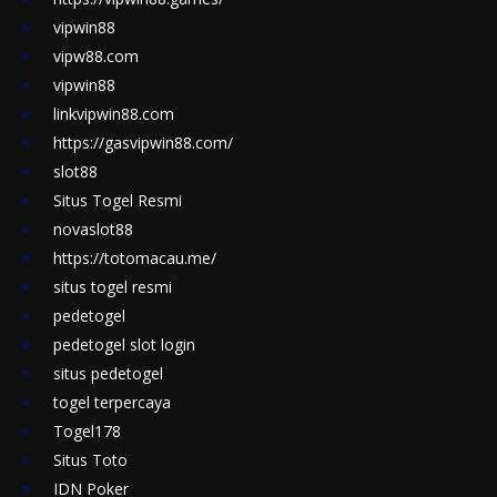
vipwin88
vipw88.com
vipwin88
linkvipwin88.com
https://gasvipwin88.com/
slot88
Situs Togel Resmi
novaslot88
https://totomacau.me/
situs togel resmi
pedetogel
pedetogel slot login
situs pedetogel
togel terpercaya
Togel178
Situs Toto
IDN Poker