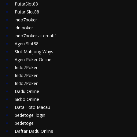
PutarSlot88
Putar Slot88
indo7poker
idn poker
indo7poker alternatif
Agen Slot88
Slot Mahjong Ways
Agen Poker Online
Indo7Poker
Indo7Poker
Indo7Poker
Dadu Online
Sicbo Online
Data Toto Macau
pedetogel login
pedetogel
Daftar Dadu Online