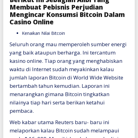
Membuat Pebisnis Perjudian
Mengincar Konsumsi Bitcoin Dalam
Casino Online
Kenaikan Nilai Bitcoin
Seluruh orang mau memperoleh sumber energi
yang baik ataupun berharga. Ini tercantum
kasino online. Tiap orang yang menghabiskan
waktu di Internet sudah meyakinkan kalau
jumlah laporan Bitcoin di World Wide Website
bertambah tahun kemudian. Laporan ini
menarangkan gimana Bitcoin tingkatkan
nilainya tiap hari serta berikan ketahui
pembaca.
Web kabar utama Reuters baru- baru ini
melaporkan kalau Bitcoin sudah melampaui