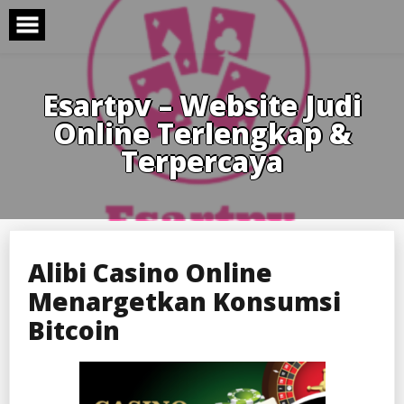
Skip
to
content
Esartpv – Website Judi
Online Terlengkap &
Terpercaya
Alibi Casino Online
Menargetkan Konsumsi
Bitcoin