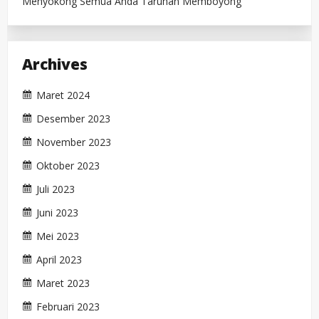
Menyokong Semua Anda Taruhan Memboyong
Archives
Maret 2024
Desember 2023
November 2023
Oktober 2023
Juli 2023
Juni 2023
Mei 2023
April 2023
Maret 2023
Februari 2023