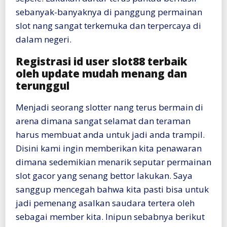
sebanyak-banyaknya di panggung permainan
slot nang sangat terkemuka dan terpercaya di
dalam negeri.
Registrasi id user slot88 terbaik
oleh update mudah menang dan
terunggul
Menjadi seorang slotter nang terus bermain di
arena dimana sangat selamat dan teraman
harus membuat anda untuk jadi anda trampil.
Disini kami ingin memberikan kita penawaran
dimana sedemikian menarik seputar permainan
slot gacor yang senang bettor lakukan. Saya
sanggup mencegah bahwa kita pasti bisa untuk
jadi pemenang asalkan saudara tertera oleh
sebagai member kita. Inipun sebabnya berikut