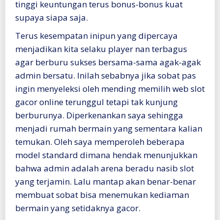
tinggi keuntungan terus bonus-bonus kuat
supaya siapa saja.
Terus kesempatan inipun yang dipercaya
menjadikan kita selaku player nan terbagus
agar berburu sukses bersama-sama agak-agak
admin bersatu. Inilah sebabnya jika sobat pas
ingin menyeleksi oleh mending memilih web slot
gacor online terunggul tetapi tak kunjung
berburunya. Diperkenankan saya sehingga
menjadi rumah bermain yang sementara kalian
temukan. Oleh saya memperoleh beberapa
model standard dimana hendak menunjukkan
bahwa admin adalah arena beradu nasib slot
yang terjamin. Lalu mantap akan benar-benar
membuat sobat bisa menemukan kediaman
bermain yang setidaknya gacor.