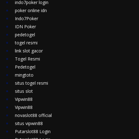
indo7poker login
poker online idn
Indo7Poker
IDN Poker
pedetogel
togel resmi
link slot gacor
Togel Resmi
Pedetogel
mingtoto
situs togel resmi
situs slot
Vipwin88
Vipwin88
novaslot88 official
situs vipwin88
Putarslot88 Login