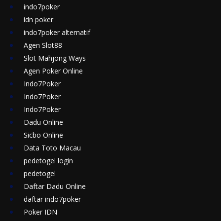
indo7poker
idn poker
indo7poker alternatif
Agen Slot88
Slot Mahjong Ways
Agen Poker Online
Indo7Poker
Indo7Poker
Indo7Poker
Dadu Online
Sicbo Online
Data Toto Macau
pedetogel login
pedetogel
Daftar Dadu Online
daftar indo7poker
Poker IDN