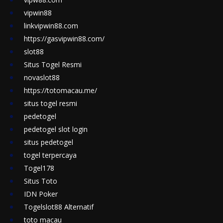
vipwin88
linkvipwin88.com
https://gasvipwin88.com/
slot88
Situs Togel Resmi
novaslot88
https://totomacau.me/
situs togel resmi
pedetogel
pedetogel slot login
situs pedetogel
togel terpercaya
Togel178
Situs Toto
IDN Poker
Togelslot88 Alternatif
toto macau