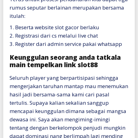
rumus seputar berlainan merupakan bersama
itulah:
1. Beserta website slot gacor berlaku
2. Registrasi dari cs melalui live chat
3. Register dari admin service pakai whatsapp
Keunggulan seorang anda tatkala
main tempelkan link slot88
Seluruh player yang berpartisipasi sehingga
mengerjakan taruhan mantap mau menemukan
hasil jadi bersama-sama kami cari pasal
tertulis. Supaya kalian sekalian sanggup
mencapai keunggulan dimana sebagai mangsa
dewasa ini. Saya akan mengiming-imingi
tentang dengan berkelompok penjudi mungkin
dapat dominasi nang berlimpah lagi mending