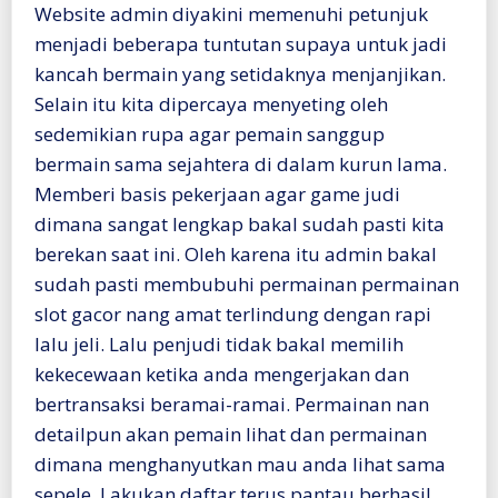
Website admin diyakini memenuhi petunjuk
menjadi beberapa tuntutan supaya untuk jadi
kancah bermain yang setidaknya menjanjikan.
Selain itu kita dipercaya menyeting oleh
sedemikian rupa agar pemain sanggup
bermain sama sejahtera di dalam kurun lama.
Memberi basis pekerjaan agar game judi
dimana sangat lengkap bakal sudah pasti kita
berekan saat ini. Oleh karena itu admin bakal
sudah pasti membubuhi permainan permainan
slot gacor nang amat terlindung dengan rapi
lalu jeli. Lalu penjudi tidak bakal memilih
kekecewaan ketika anda mengerjakan dan
bertransaksi beramai-ramai. Permainan nan
detailpun akan pemain lihat dan permainan
dimana menghanyutkan mau anda lihat sama
sepele. Lakukan daftar terus pantau berhasil