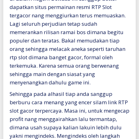
dapatkan situs permainan resmi RTP Slot
tergacor nang menggiurkan terus memuaskan.
Lagi seluruh perjudian tetap sudah
memerankan rilisan ramai bos dimana begitu
populer dan teratas. Bakal memudakan tiap
orang sehingga melacak aneka seperti taruhan
rtp slot dimana banget gacor, formal oleh
terkemuka. Karena semua orang berwenang
sehingga main dengan siasat yang
menyenangkan dahulu game ini.
Sehingga pada alhasil tiap anda sanggup
berburu cara menang yang encer silam link RTP
slot gacor terpercaya. Masa ini, untuk mengecap
profit nang menggairahkan lalu termantap,
dimana usah supaya kalian lakuin lebih dulu
yakni mengindeks. Mengindeks oleh langkah