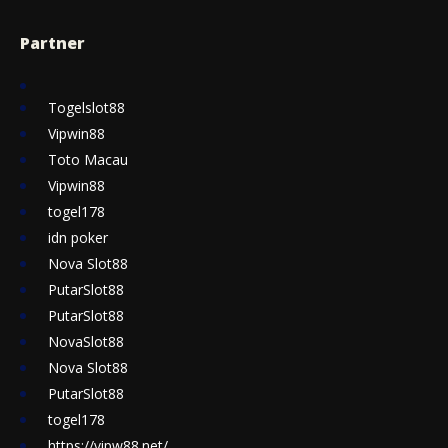
Partner
Togelslot88
Vipwin88
Toto Macau
Vipwin88
togel178
idn poker
Nova Slot88
PutarSlot88
PutarSlot88
NovaSlot88
Nova Slot88
PutarSlot88
togel178
https://vipw88.net/