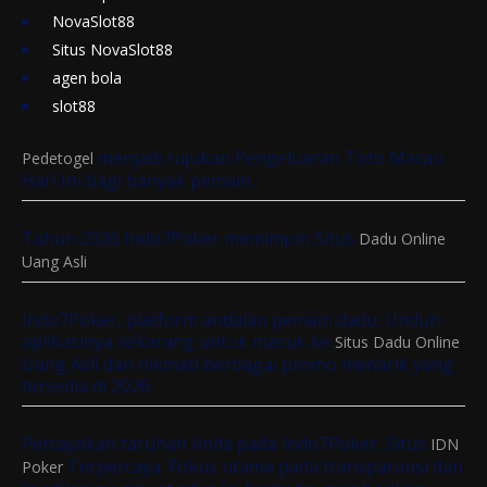
NovaSlot88
Situs NovaSlot88
agen bola
slot88
menjadi rujukan Pengeluaran Toto Macau
Pedetogel
Hari Ini bagi banyak pemain.
Tahun 2026 Indo7Poker memimpin Situs
Dadu Online
.
Uang Asli
Indo7Poker, platform andalan pemain dadu. Unduh
aplikasinya sekarang untuk masuk ke
Situs Dadu Online
Uang Asli dan nikmati berbagai promo menarik yang
tersedia di 2026.
Percayakan taruhan Anda pada Indo7Poker, Situs
IDN
Terpercaya. Fokus utama pada transparansi dan
Poker