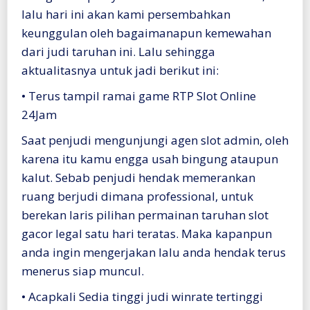
lalu hari ini akan kami persembahkan
keunggulan oleh bagaimanapun kemewahan
dari judi taruhan ini. Lalu sehingga
aktualitasnya untuk jadi berikut ini:
• Terus tampil ramai game RTP Slot Online
24Jam
Saat penjudi mengunjungi agen slot admin, oleh
karena itu kamu engga usah bingung ataupun
kalut. Sebab penjudi hendak memerankan
ruang berjudi dimana professional, untuk
berekan laris pilihan permainan taruhan slot
gacor legal satu hari teratas. Maka kapanpun
anda ingin mengerjakan lalu anda hendak terus
menerus siap muncul.
• Acapkali Sedia tinggi judi winrate tertinggi