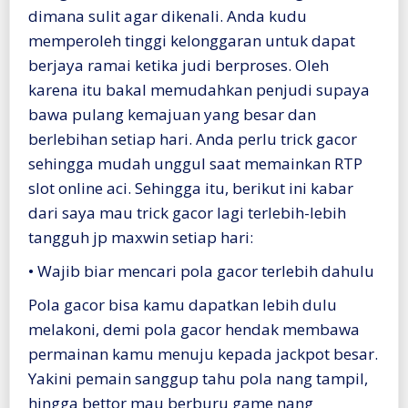
dimana sulit agar dikenali. Anda kudu
memperoleh tinggi kelonggaran untuk dapat
berjaya ramai ketika judi berproses. Oleh
karena itu bakal memudahkan penjudi supaya
bawa pulang kemajuan yang besar dan
berlebihan setiap hari. Anda perlu trick gacor
sehingga mudah unggul saat memainkan RTP
slot online aci. Sehingga itu, berikut ini kabar
dari saya mau trick gacor lagi terlebih-lebih
tangguh jp maxwin setiap hari:
• Wajib biar mencari pola gacor terlebih dahulu
Pola gacor bisa kamu dapatkan lebih dulu
melakoni, demi pola gacor hendak membawa
permainan kamu menuju kepada jackpot besar.
Yakini pemain sanggup tahu pola nang tampil,
hingga bettor mau berburu game nang