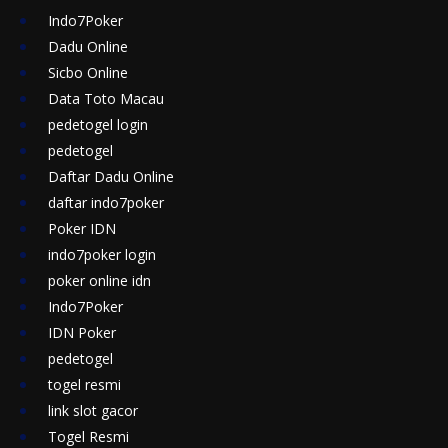
Indo7Poker
Dadu Online
Sicbo Online
Data Toto Macau
pedetogel login
pedetogel
Daftar Dadu Online
daftar indo7poker
Poker IDN
indo7poker login
poker online idn
Indo7Poker
IDN Poker
pedetogel
togel resmi
link slot gacor
Togel Resmi