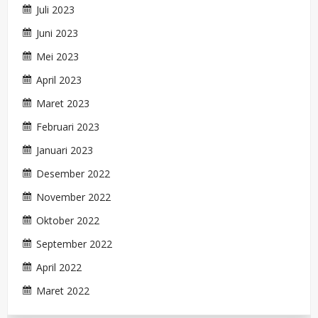
Juli 2023
Juni 2023
Mei 2023
April 2023
Maret 2023
Februari 2023
Januari 2023
Desember 2022
November 2022
Oktober 2022
September 2022
April 2022
Maret 2022