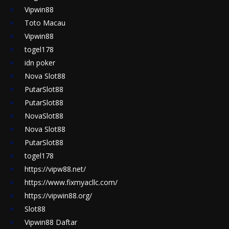
Vipwin88
Toto Macau
Vipwin88
togel178
idn poker
Nova Slot88
PutarSlot88
PutarSlot88
NovaSlot88
Nova Slot88
PutarSlot88
togel178
https://vipw88.net/
https://www.fixmyacllc.com/
https://vipwin88.org/
Slot88
Vipwin88 Daftar