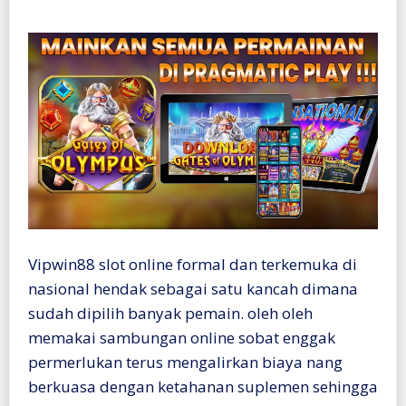
Vipwin88 slot online formal dan terkemuka di
nasional hendak sebagai satu kancah dimana
sudah dipilih banyak pemain. oleh oleh
memakai sambungan online sobat enggak
permerlukan terus mengalirkan biaya nang
berkuasa dengan ketahanan suplemen sehingga