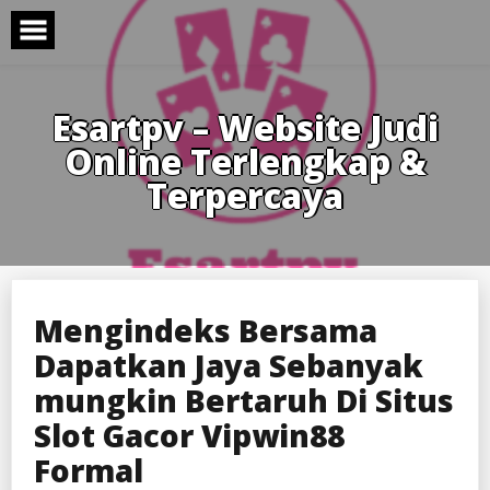
Skip
to
content
Esartpv – Website Judi
Online Terlengkap &
Terpercaya
Mengindeks Bersama
Dapatkan Jaya Sebanyak
mungkin Bertaruh Di Situs
Slot Gacor Vipwin88
Formal