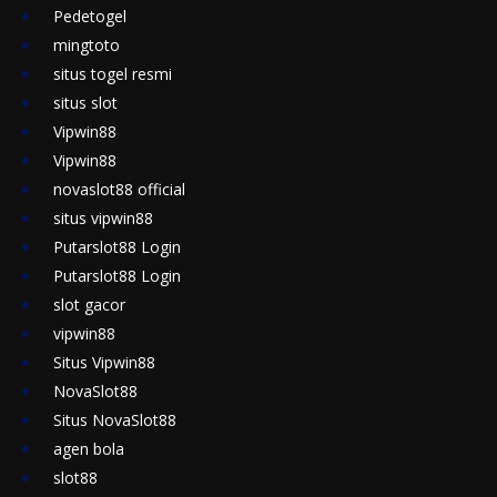
Pedetogel
mingtoto
situs togel resmi
situs slot
Vipwin88
Vipwin88
novaslot88 official
situs vipwin88
Putarslot88 Login
Putarslot88 Login
slot gacor
vipwin88
Situs Vipwin88
NovaSlot88
Situs NovaSlot88
agen bola
slot88