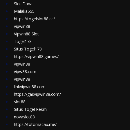
Slot Dana
Malaka555
https://togelslot88.cc/
vipwin88
Vipwin88 Slot
Togel178
Situs Togel178
https://vipwin88.games/
vipwin88
vipw88.com
vipwin88
linkvipwin88.com
https://gasvipwin88.com/
slot88
Situs Togel Resmi
novaslot88
https://totomacau.me/