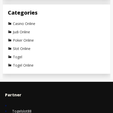
Categories
Casino Online
Judi Online
Poker Online
Slot Online
Togel
Togel Online
Partner
Togelslot88