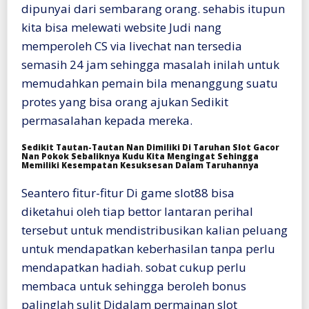
dipunyai dari sembarang orang. sehabis itupun
kita bisa melewati website Judi nang
memperoleh CS via livechat nan tersedia
semasih 24 jam sehingga masalah inilah untuk
memudahkan pemain bila menanggung suatu
protes yang bisa orang ajukan Sedikit
permasalahan kepada mereka.
Sedikit Tautan-Tautan Nan Dimiliki Di Taruhan Slot Gacor
Nan Pokok Sebaliknya Kudu Kita Mengingat Sehingga
Memiliki Kesempatan Kesuksesan Dalam Taruhannya
Seantero fitur-fitur Di game slot88 bisa
diketahui oleh tiap bettor lantaran perihal
tersebut untuk mendistribusikan kalian peluang
untuk mendapatkan keberhasilan tanpa perlu
mendapatkan hadiah. sobat cukup perlu
membaca untuk sehingga beroleh bonus
palinglah sulit Didalam permainan slot