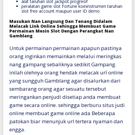
alat taruhan slot jackpot progresif
peralatan game slot Fortune koininstrumen taruhan
slot free account maupun user ID demo
Masukan Nan Langsung Dan Tenang Didalam
Melacak Link Online Sehingga Membuat Game
Permainan Mesin Slot Dengan Perangkat Nan
Gamblang
Untuk permainan permainan apapun pastinya
orang inginkan memainkan melalui meringkas
nang gampang sebaliknya sedikit Gampang.
inilah olehnya orang hendak melacak url online
yang sungguh Gamblang agar disalurkan dari
sembarang orang agar sesuatu tersebut
meringankan penjudi disetiap anda membuat
game secara online. sehingga berburu situs judi
online membuat game online ada Beberapa
patokan biar menunjuk url tertera nyaman dan
engga.