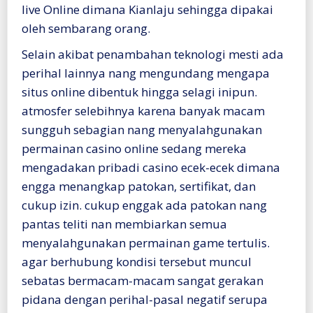
live Online dimana Kianlaju sehingga dipakai
oleh sembarang orang.
Selain akibat penambahan teknologi mesti ada
perihal lainnya nang mengundang mengapa
situs online dibentuk hingga selagi inipun.
atmosfer selebihnya karena banyak macam
sungguh sebagian nang menyalahgunakan
permainan casino online sedang mereka
mengadakan pribadi casino ecek-ecek dimana
engga menangkap patokan, sertifikat, dan
cukup izin. cukup enggak ada patokan nang
pantas teliti nan membiarkan semua
menyalahgunakan permainan game tertulis.
agar berhubung kondisi tersebut muncul
sebatas bermacam-macam sangat gerakan
pidana dengan perihal-pasal negatif serupa