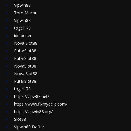
Vipwin88
Toto Macau
Vipwin88
togel178
idn poker
Nova Slot88
PutarSlot88
PutarSlot88
NovaSlot88
Nova Slot88
PutarSlot88
togel178
https://vipw88.net/
https://www.fixmyacllc.com/
https://vipwin88.org/
Slot88
Vipwin88 Daftar