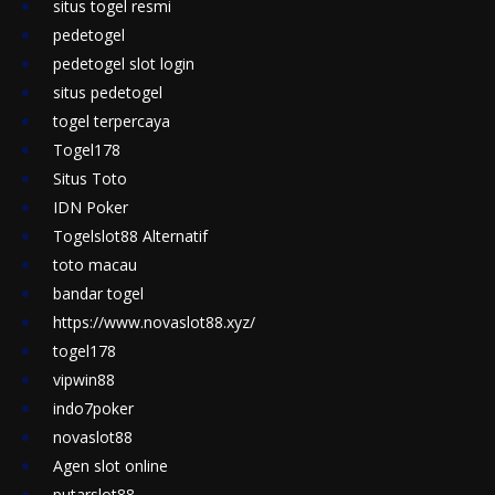
situs togel resmi
pedetogel
pedetogel slot login
situs pedetogel
togel terpercaya
Togel178
Situs Toto
IDN Poker
Togelslot88 Alternatif
toto macau
bandar togel
https://www.novaslot88.xyz/
togel178
vipwin88
indo7poker
novaslot88
Agen slot online
putarslot88