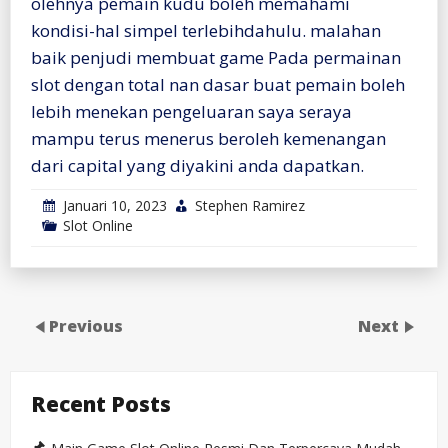
olehnya pemain kudu boleh memahami
kondisi-hal simpel terlebihdahulu. malahan
baik penjudi membuat game Pada permainan
slot dengan total nan dasar buat pemain boleh
lebih menekan pengeluaran saya seraya
mampu terus menerus beroleh kemenangan
dari capital yang diyakini anda dapatkan.
Januari 10, 2023
Stephen Ramirez
Slot Online
Previous
Next
Recent Posts