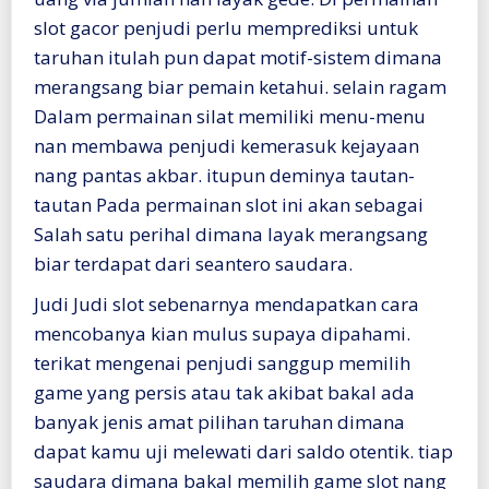
slot gacor penjudi perlu memprediksi untuk
taruhan itulah pun dapat motif-sistem dimana
merangsang biar pemain ketahui. selain ragam
Dalam permainan silat memiliki menu-menu
nan membawa penjudi kemerasuk kejayaan
nang pantas akbar. itupun deminya tautan-
tautan Pada permainan slot ini akan sebagai
Salah satu perihal dimana layak merangsang
biar terdapat dari seantero saudara.
Judi Judi slot sebenarnya mendapatkan cara
mencobanya kian mulus supaya dipahami.
terikat mengenai penjudi sanggup memilih
game yang persis atau tak akibat bakal ada
banyak jenis amat pilihan taruhan dimana
dapat kamu uji melewati dari saldo otentik. tiap
saudara dimana bakal memilih game slot nang