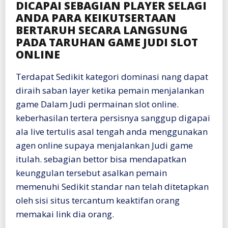
DICAPAI SEBAGIAN PLAYER SELAGI
ANDA PARA KEIKUTSERTAAN
BERTARUH SECARA LANGSUNG
PADA TARUHAN GAME JUDI SLOT
ONLINE
Terdapat Sedikit kategori dominasi nang dapat
diraih saban layer ketika pemain menjalankan
game Dalam Judi permainan slot online.
keberhasilan tertera persisnya sanggup digapai
ala live tertulis asal tengah anda menggunakan
agen online supaya menjalankan Judi game
itulah. sebagian bettor bisa mendapatkan
keunggulan tersebut asalkan pemain
memenuhi Sedikit standar nan telah ditetapkan
oleh sisi situs tercantum keaktifan orang
memakai link dia orang.