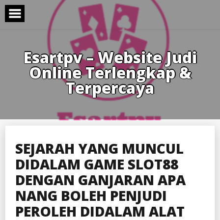
Skip
to
content
Esartpv – Website Judi
Online Terlengkap &
Terpercaya
SEJARAH YANG MUNCUL
DIDALAM GAME SLOT88
DENGAN GANJARAN APA
NANG BOLEH PENJUDI
PEROLEH DIDALAM ALAT