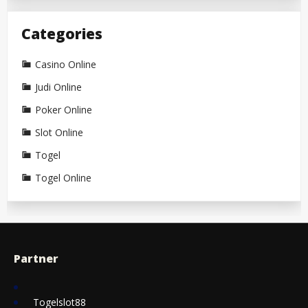
Categories
Casino Online
Judi Online
Poker Online
Slot Online
Togel
Togel Online
Partner
Togelslot88