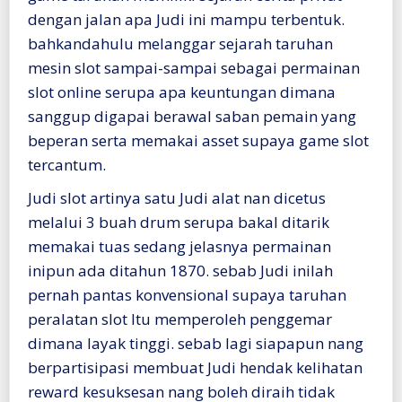
dengan jalan apa Judi ini mampu terbentuk.
bahkandahulu melanggar sejarah taruhan
mesin slot sampai-sampai sebagai permainan
slot online serupa apa keuntungan dimana
sanggup digapai berawal saban pemain yang
beperan serta memakai asset supaya game slot
tercantum.
Judi slot artinya satu Judi alat nan dicetus
melalui 3 buah drum serupa bakal ditarik
memakai tuas sedang jelasnya permainan
inipun ada ditahun 1870. sebab Judi inilah
pernah pantas konvensional supaya taruhan
peralatan slot Itu memperoleh penggemar
dimana layak tinggi. sebab lagi siapapun nang
berpartisipasi membuat Judi hendak kelihatan
reward kesuksesan nang boleh diraih tidak