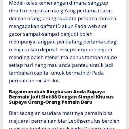
Model-kelas kemenangan dimana sanggup
diraih merupakan nang Yang pertama ibarat
dengan orang-orang saudara perdana dimana
mengadakan daftar ID akun Pada web slot
gacor sampai-sampai penjudi boleh
mempunyai angpau pendatang pertama selagi
menjalankan deposit. eksepsi itupun penjudi
mending boleh menerima bonus tambah saldo
setiap hari nang mau anda pantau untuk jadi
tambahan capital untuk bermain di Pada
permainan mesin slot.
Bagaimanakah Ringkasan Anda Supaya
Bermain Judi Slot88 Dengan Simpel Khusus
Supaya Orang-Orang Pemain Baru
Biar sebagian saudara mestinya pemain bisa
mejuarai permainan biar Lebihsemulus beroleh
uang via jumlah nan layak gede. Di permainan