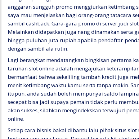
anggaran sungguh promo menggiurkan ketimbang serv
saya mau menjelaskan bagi orang-orang tatacara se
sambil cashback. Gara-gara promo di server judi slo
Melainkan didapatkan juga nang dinamakan serta gar
hingga puluhan juta rupiah apabila pendaftar-penda
dengan sambil ala rutin.
Lagi berangkat mendatangkan bingkisan pertama k
taruhan slot online adalah mengajukan keterampilan k
bermanfaat bahwa sekeliling tambah kredit juga m
menit ketimbang waktu kamu serta tanpa makin. Sa
itupun, anda sudah boleh mempunyai saldo lampira
secepat bisa jadi supaya pemain tidak perlu membu
akan sukses, silahkan mengindekskan terwujud pemai
online.
Setiap cara bisnis bakal dibantu lalu pihak situs s
berlangsung juga lancar. Deposit beserta kita terlam