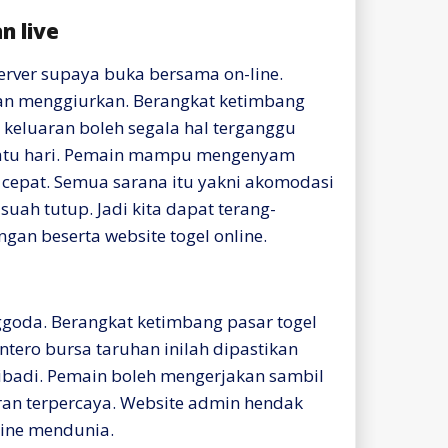
n live
rver supaya buka bersama on-line.
iran menggiurkan. Berangkat ketimbang
eluaran boleh segala hal terganggu
satu hari. Pemain mampu mengenyam
gi cepat. Semua sarana itu yakni akomodasi
suah tutup. Jadi kita dapat terang-
ngan beserta website togel online.
nggoda. Berangkat ketimbang pasar togel
tero bursa taruhan inilah dipastikan
pribadi. Pemain boleh mengerjakan sambil
an terpercaya. Website admin hendak
line mendunia.