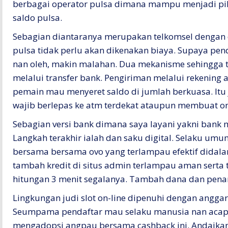
berbagai operator pulsa dimana mampu menjadi p
saldo pulsa.
Sebagian diantaranya merupakan telkomsel dengan 
pulsa tidak perlu akan dikenakan biaya. Supaya pen
nan oleh, makin malahan. Dua mekanisme sehingga 
melalui transfer bank. Pengiriman melalui rekening 
pemain mau menyeret saldo di jumlah berkuasa. Itu
wajib berlepas ke atm terdekat ataupun membuat on
Sebagian versi bank dimana saya layani yakni bank mand
Langkah terakhir ialah dan saku digital. Selaku umum
bersama bersama ovo yang terlampau efektif didala
tambah kredit di situs admin terlampau aman serta t
hitungan 3 menit segalanya. Tambah dana dan pena
Lingkungan judi slot on-line dipenuhi dengan anggar
Seumpama pendaftar mau selaku manusia nan acapk
mengadopsi angpau bersama cashback ini. Andaikan