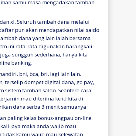
ilihan kamu masa mengadakan tambah
dan xl. Seluruh tambah dana melalui
daftar pun akan mendapatkan nilai saldo
tambah dana yang lain ialah bersama
atm ini rata-rata digunakan barangkali
 juga sungguh sederhana, hanya kita
line banking.
iri, bni, bca, bri, lagi lain lain.
, terselip dompet digital dana, go pay,
m sistem tambah saldo. Seantero cara
erjamin mau diterima ke id kita di
rikan dana serba 3 menit semuanya
an paling kelas bonus-angpau on-line.
ali jaya maka anda wajib mau
 tidak kamu wajib mau kelewatan