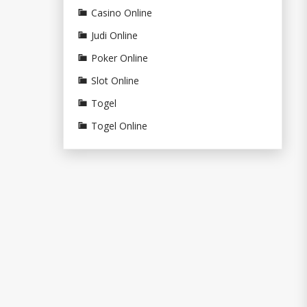
Casino Online
Judi Online
Poker Online
Slot Online
Togel
Togel Online