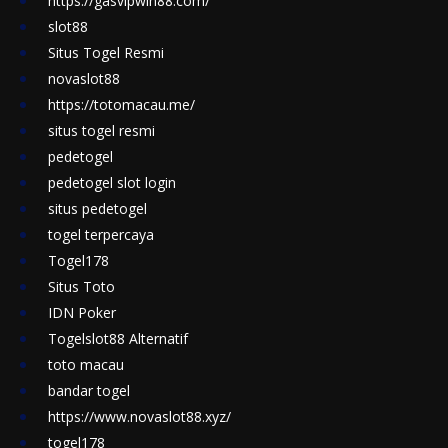
https://gasvipwin88.com/
slot88
Situs Togel Resmi
novaslot88
https://totomacau.me/
situs togel resmi
pedetogel
pedetogel slot login
situs pedetogel
togel terpercaya
Togel178
Situs Toto
IDN Poker
Togelslot88 Alternatif
toto macau
bandar togel
https://www.novaslot88.xyz/
togel178