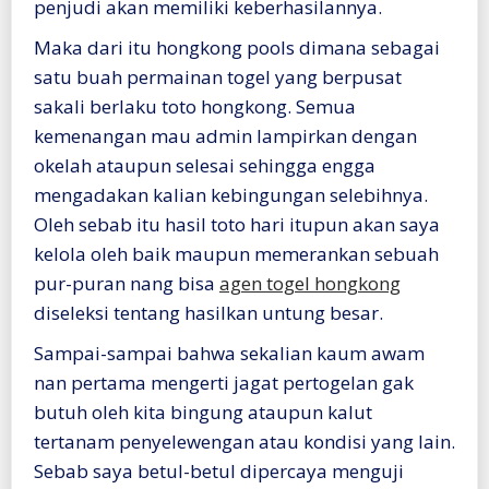
penjudi akan memiliki keberhasilannya.
Maka dari itu hongkong pools dimana sebagai
satu buah permainan togel yang berpusat
sakali berlaku toto hongkong. Semua
kemenangan mau admin lampirkan dengan
okelah ataupun selesai sehingga engga
mengadakan kalian kebingungan selebihnya.
Oleh sebab itu hasil toto hari itupun akan saya
kelola oleh baik maupun memerankan sebuah
pur-puran nang bisa
agen togel hongkong
diseleksi tentang hasilkan untung besar.
Sampai-sampai bahwa sekalian kaum awam
nan pertama mengerti jagat pertogelan gak
butuh oleh kita bingung ataupun kalut
tertanam penyelewengan atau kondisi yang lain.
Sebab saya betul-betul dipercaya menguji