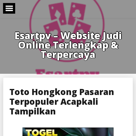
Skip
to
content
Esartpv – Website Judi
Online Terlengkap &
Terpercaya
Toto Hongkong Pasaran
Terpopuler Acapkali
Tampilkan