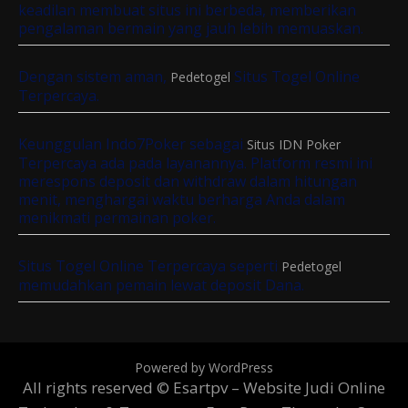
keadilan membuat situs ini berbeda, memberikan
pengalaman bermain yang jauh lebih memuaskan.
Dengan sistem aman,
Situs Togel Online
Pedetogel
Terpercaya.
Keunggulan Indo7Poker sebagai
Situs IDN Poker
Terpercaya ada pada layanannya. Platform resmi ini
merespons deposit dan withdraw dalam hitungan
menit, menghargai waktu berharga Anda dalam
menikmati permainan poker.
Situs Togel Online Terpercaya seperti
Pedetogel
memudahkan pemain lewat deposit Dana.
Powered by WordPress
All rights reserved © Esartpv – Website Judi Online