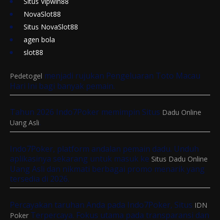
Situs Vipwin88
NovaSlot88
Situs NovaSlot88
agen bola
slot88
menjadi rujukan Pengeluaran Toto Macau
Pedetogel
Hari Ini bagi banyak pemain.
Tahun 2026 Indo7Poker memimpin Situs
Dadu Online
.
Uang Asli
Indo7Poker, platform andalan pemain dadu. Unduh
aplikasinya sekarang untuk masuk ke
Situs Dadu Online
Uang Asli dan nikmati berbagai promo menarik yang
tersedia di 2026.
Percayakan taruhan Anda pada Indo7Poker, Situs
IDN
Terpercaya. Fokus utama pada transparansi dan
Poker