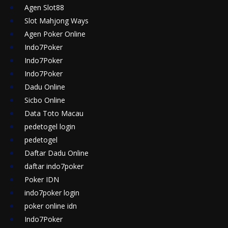
Agen Slot88
Slot Mahjong Ways
Agen Poker Online
Indo7Poker
Indo7Poker
Indo7Poker
Dadu Online
Sicbo Online
Data Toto Macau
pedetogel login
pedetogel
Daftar Dadu Online
daftar indo7poker
Poker IDN
indo7poker login
poker online idn
Indo7Poker