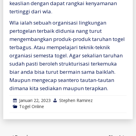
keaslian dengan dapat rangkai kenyamanan
tertinggi dari wla.
Wla ialah sebuah organisasi lingkungan
pertogelan terbaik didunia nang turut
mengembangkan produk-produk taruhan togel
terbagus. Atau mempelajari teknik-teknik
organiasi semesta togel. Agar sekalian taruhan
sudah pasti beroleh strukturisasi terkemuka
biar anda bisa turut bermain sama baiklah.
Maupun mengecap seantero tautan-tautan
dimana kita sediakan maupun terapkan.
Januari 22, 2023
Stephen Ramirez
Togel Online