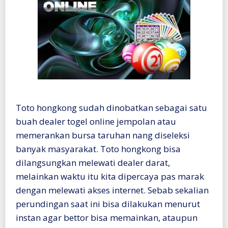
Toto hongkong sudah dinobatkan sebagai satu
buah dealer togel online jempolan atau
memerankan bursa taruhan nang diseleksi
banyak masyarakat. Toto hongkong bisa
dilangsungkan melewati dealer darat,
melainkan waktu itu kita dipercaya pas marak
dengan melewati akses internet. Sebab sekalian
perundingan saat ini bisa dilakukan menurut
instan agar bettor bisa memainkan, ataupun