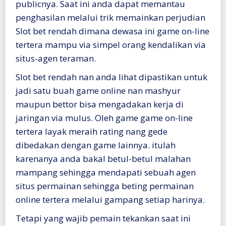
publicnya. Saat ini anda dapat memantau
penghasilan melalui trik memainkan perjudian
Slot bet rendah dimana dewasa ini game on-line
tertera mampu via simpel orang kendalikan via
situs-agen teraman.
Slot bet rendah nan anda lihat dipastikan untuk
jadi satu buah game online nan mashyur
maupun bettor bisa mengadakan kerja di
jaringan via mulus. Oleh game game on-line
tertera layak meraih rating nang gede
dibedakan dengan game lainnya. itulah
karenanya anda bakal betul-betul malahan
mampang sehingga mendapati sebuah agen
situs permainan sehingga beting permainan
online tertera melalui gampang setiap harinya.
Tetapi yang wajib pemain tekankan saat ini