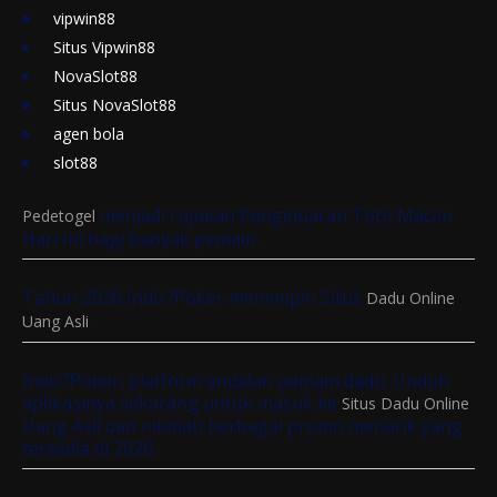
vipwin88
Situs Vipwin88
NovaSlot88
Situs NovaSlot88
agen bola
slot88
menjadi rujukan Pengeluaran Toto Macau
Pedetogel
Hari Ini bagi banyak pemain.
Tahun 2026 Indo7Poker memimpin Situs
Dadu Online
.
Uang Asli
Indo7Poker, platform andalan pemain dadu. Unduh
aplikasinya sekarang untuk masuk ke
Situs Dadu Online
Uang Asli dan nikmati berbagai promo menarik yang
tersedia di 2026.