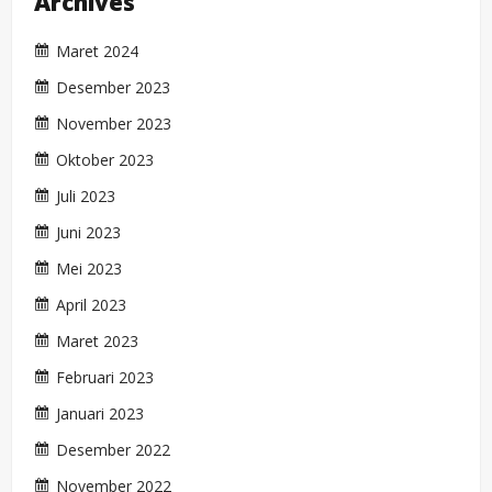
Archives
Maret 2024
Desember 2023
November 2023
Oktober 2023
Juli 2023
Juni 2023
Mei 2023
April 2023
Maret 2023
Februari 2023
Januari 2023
Desember 2022
November 2022