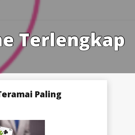
ne Terlengkap
Teramai Paling