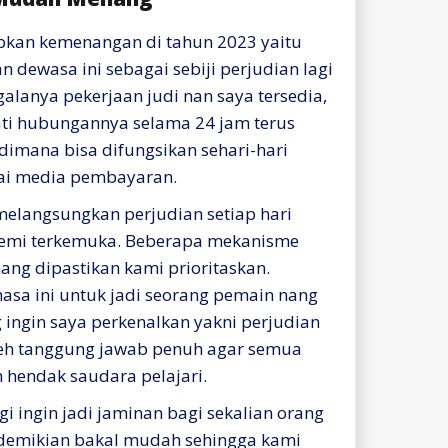
kan kemenangan di tahun 2023 yaitu
 dewasa ini sebagai sebiji perjudian lagi
alanya pekerjaan judi nan saya tersedia,
ati hubungannya selama 24 jam terus
dimana bisa difungsikan sehari-hari
gai media pembayaran.
elangsungkan perjudian setiap hari
remi terkemuka. Beberapa mekanisme
ng dipastikan kami prioritaskan.
sa ini untuk jadi seorang pemain nang
ngin saya perkenalkan yakni perjudian
oleh tanggung jawab penuh agar semua
hendak saudara pelajari.
i ingin jadi jaminan bagi sekalian orang
edemikian bakal mudah sehingga kami