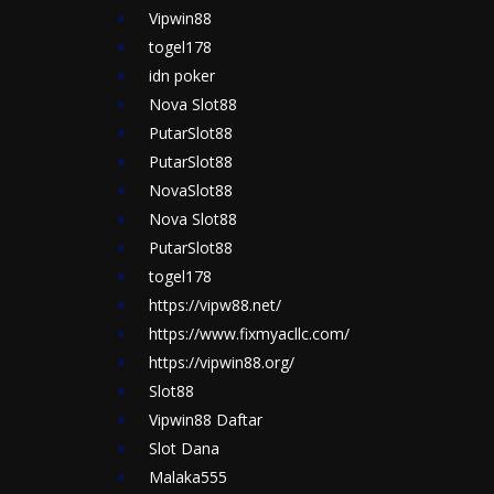
Vipwin88
togel178
idn poker
Nova Slot88
PutarSlot88
PutarSlot88
NovaSlot88
Nova Slot88
PutarSlot88
togel178
https://vipw88.net/
https://www.fixmyacllc.com/
https://vipwin88.org/
Slot88
Vipwin88 Daftar
Slot Dana
Malaka555