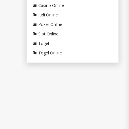
Casino Online
Judi Online
Poker Online
Slot Online
Togel
Togel Online