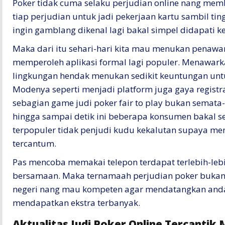
Poker tidak cuma selaku perjudian online nang mem
tiap perjudian untuk jadi pekerjaan kartu sambil tin
ingin gamblang dikenal lagi bakal simpel didapati
Maka dari itu sehari-hari kita mau menukan penawar
memperoleh aplikasi formal lagi populer. Menawarka
lingkungan hendak menukan sedikit keuntungan untu
Modenya seperti menjadi platform juga gaya registra
sebagian game judi poker fair to play bukan semata-
hingga sampai detik ini beberapa konsumen bakal 
terpopuler tidak penjudi kudu kekalutan supaya m
tercantum.
Pas mencoba memakai telepon terdapat terlebih-lebi
bersamaan. Maka ternamaah perjudian poker bukan
negeri nang mau kompeten agar mendatangkan anda
mendapatkan ekstra terbanyak.
Aktualitas Judi Poker Online Tercanti