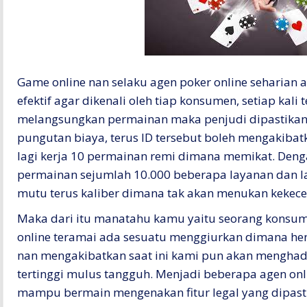
Game online nan selaku agen poker online seharian 
efektif agar dikenali oleh tiap konsumen, setiap kal
melangsungkan permainan maka penjudi dipastikan b
pungutan biaya, terus ID tersebut boleh mengakib
lagi kerja 10 permainan remi dimana memikat. De
permainan sejumlah 10.000 beberapa layanan dan l
mutu terus kaliber dimana tak akan menukan kekec
Maka dari itu manatahu kamu yaitu seorang konsume
online teramai ada sesuatu menggiurkan dimana henda
nan mengakibatkan saat ini kami pun akan menghad
tertinggi mulus tangguh. Menjadi beberapa agen on
mampu bermain mengenakan fitur legal yang dipastika