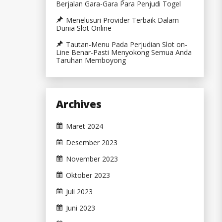
Berjalan Gara-Gara Para Penjudi Togel
Menelusuri Provider Terbaik Dalam
Dunia Slot Online
Tautan-Menu Pada Perjudian Slot on-
Line Benar-Pasti Menyokong Semua Anda
Taruhan Memboyong
Archives
Maret 2024
Desember 2023
November 2023
Oktober 2023
Juli 2023
Juni 2023