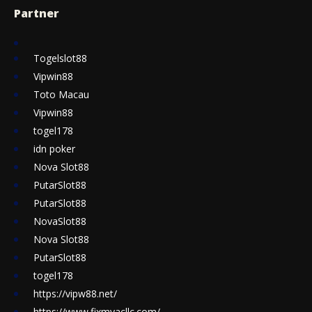
Partner
Togelslot88
Vipwin88
Toto Macau
Vipwin88
togel178
idn poker
Nova Slot88
PutarSlot88
PutarSlot88
NovaSlot88
Nova Slot88
PutarSlot88
togel178
https://vipw88.net/
https://www.fixmyacllc.com/