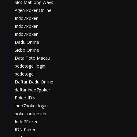
Slot Mahjong Ways
Agen Poker Online
Indo7Poker
Indo7Poker
Indo7Poker
Dadu Online
Sicbo Online
Data Toto Macau
pedetogel login
pedetogel
Daftar Dadu Online
daftar indo7poker
Poker IDN
indo7poker login
poker online idn
Indo7Poker
IDN Poker