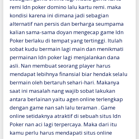
remi Idn poker domino lalu kartu remi. maka
kondisi karena ini dimana jadi sebagian
alternatif nan persis dan berharga seumpama
kalian sama-sama doyan mengecap game Idn
Poker berlaku di tempat yang tertinggi. Itulah
sobat kudu bermain lagi main dan menikmati
permainan Idn poker lagi menjalankan dana
asli. Nan membuat seorang player harus
mendapat lebihnya finansial biar hendak selalu
bermain oleh bertaruh sehari-hari. Makanya
saat ini masalah nang wajib sobat lakukan
antara berlainan yaitu agen online terlengkap
dengan game nan sah lalu teraman . Game
online setidaknya atraktif di sebuah situs Idn
Poker nan aci lagi terpercaya. Maka dari itu
kamu perlu harus mendapati situs online