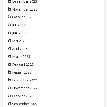
Desember 2023
November 2023
Oktober 2023
Juli 2023
Juni 2023
Mei 2023
April 2023
Maret 2023
Februari 2023
Januari 2023
Desember 2022
November 2022
Oktober 2022
September 2022