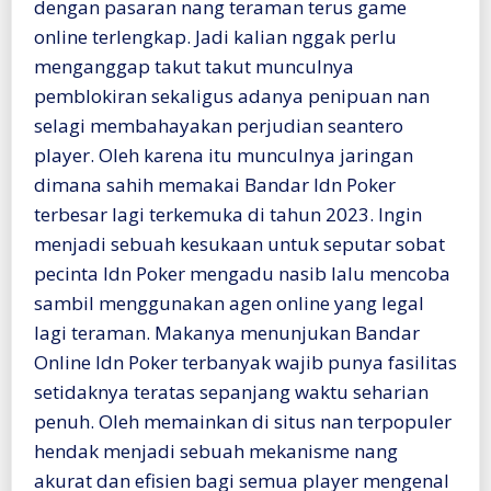
dengan pasaran nang teraman terus game
online terlengkap. Jadi kalian nggak perlu
menganggap takut takut munculnya
pemblokiran sekaligus adanya penipuan nan
selagi membahayakan perjudian seantero
player. Oleh karena itu munculnya jaringan
dimana sahih memakai Bandar Idn Poker
terbesar lagi terkemuka di tahun 2023. Ingin
menjadi sebuah kesukaan untuk seputar sobat
pecinta Idn Poker mengadu nasib lalu mencoba
sambil menggunakan agen online yang legal
lagi teraman. Makanya menunjukan Bandar
Online Idn Poker terbanyak wajib punya fasilitas
setidaknya teratas sepanjang waktu seharian
penuh. Oleh memainkan di situs nan terpopuler
hendak menjadi sebuah mekanisme nang
akurat dan efisien bagi semua player mengenal