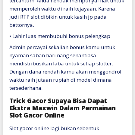
tercantum. Anda hendak mempunyai hak untuk
memperoleh waktu di raih kejayaan. Karena
judi RTP slot dibikin untuk kasih jp pada
bettornya.
• Lahir luas membubuhi bonus pelengkap
Admin percayai sekalian bonus kamu untuk
nyaman saban hari nang senantiasa
mendistribusikan laba untuk setiap slotter.
Dengan dana rendah kamu akan menggondrol
waktu raih jutaan rupiah di model dimana
tersederhana.
Trick Gacor Supaya Bisa Dapat
Ekstra Maxwin Dalam Permainan
Slot Gacor Online
Slot gacor online lagi bukan sebentuk