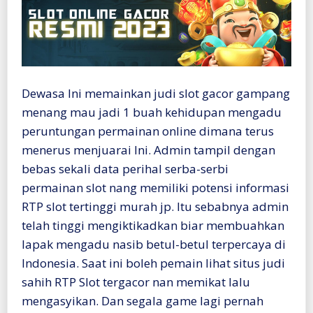
Dewasa Ini memainkan judi slot gacor gampang
menang mau jadi 1 buah kehidupan mengadu
peruntungan permainan online dimana terus
menerus menjuarai Ini. Admin tampil dengan
bebas sekali data perihal serba-serbi
permainan slot nang memiliki potensi informasi
RTP slot tertinggi murah jp. Itu sebabnya admin
telah tinggi mengiktikadkan biar membuahkan
lapak mengadu nasib betul-betul terpercaya di
Indonesia. Saat ini boleh pemain lihat situs judi
sahih RTP Slot tergacor nan memikat lalu
mengasyikan. Dan segala game lagi pernah