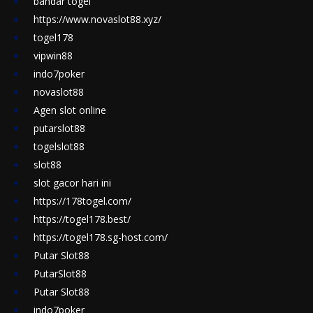
bandar togel
https://www.novaslot88.xyz/
togel178
vipwin88
indo7poker
novaslot88
Agen slot online
putarslot88
togelslot88
slot88
slot gacor hari ini
https://178togel.com/
https://togel178.best/
https://togel178.sg-host.com/
Putar Slot88
PutarSlot88
Putar Slot88
indo7poker