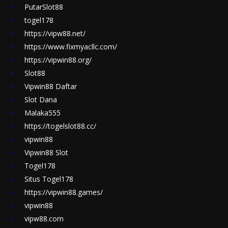
PutarSlot88
togel178
https://vipw88.net/
https://www.fixmyacllc.com/
https://vipwin88.org/
Slot88
Vipwin88 Daftar
Slot Dana
Malaka555
https://togelslot88.cc/
vipwin88
Vipwin88 Slot
Togel178
Situs Togel178
https://vipwin88.games/
vipwin88
vipw88.com