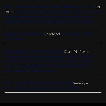
Percayakan taruhan Anda pada Indo7Poker, Situs
IDN
Terpercaya. Fokus utama pada transparansi dan
Poker
keadilan membuat situs ini berbeda, memberikan
pengalaman bermain yang jauh lebih memuaskan.
Dengan sistem aman,
Situs Togel Online
Pedetogel
Terpercaya.
Keunggulan Indo7Poker sebagai
Situs IDN Poker
Terpercaya ada pada layanannya. Platform resmi ini
merespons deposit dan withdraw dalam hitungan
menit, menghargai waktu berharga Anda dalam
menikmati permainan poker.
Situs Togel Online Terpercaya seperti
Pedetogel
memudahkan pemain lewat deposit Dana.