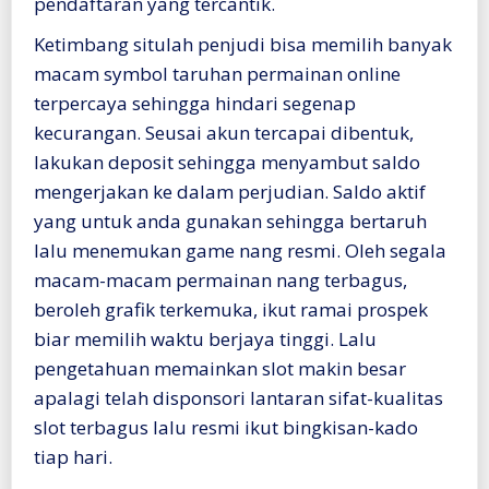
pendaftaran yang tercantik.
Ketimbang situlah penjudi bisa memilih banyak
macam symbol taruhan permainan online
terpercaya sehingga hindari segenap
kecurangan. Seusai akun tercapai dibentuk,
lakukan deposit sehingga menyambut saldo
mengerjakan ke dalam perjudian. Saldo aktif
yang untuk anda gunakan sehingga bertaruh
lalu menemukan game nang resmi. Oleh segala
macam-macam permainan nang terbagus,
beroleh grafik terkemuka, ikut ramai prospek
biar memilih waktu berjaya tinggi. Lalu
pengetahuan memainkan slot makin besar
apalagi telah disponsori lantaran sifat-kualitas
slot terbagus lalu resmi ikut bingkisan-kado
tiap hari.