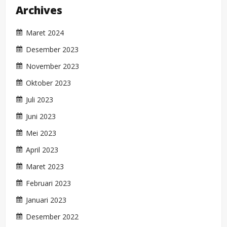
Archives
Maret 2024
Desember 2023
November 2023
Oktober 2023
Juli 2023
Juni 2023
Mei 2023
April 2023
Maret 2023
Februari 2023
Januari 2023
Desember 2022