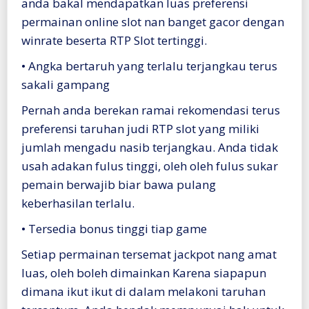
anda bakal mendapatkan luas preferensi
permainan online slot nan banget gacor dengan
winrate beserta RTP Slot tertinggi.
• Angka bertaruh yang terlalu terjangkau terus
sakali gampang
Pernah anda berekan ramai rekomendasi terus
preferensi taruhan judi RTP slot yang miliki
jumlah mengadu nasib terjangkau. Anda tidak
usah adakan fulus tinggi, oleh oleh fulus sukar
pemain berwajib biar bawa pulang
keberhasilan terlalu.
• Tersedia bonus tinggi tiap game
Setiap permainan tersemat jackpot nang amat
luas, oleh boleh dimainkan Karena siapapun
dimana ikut ikut di dalam melakoni taruhan