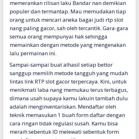
memerankan rilisan laku Bandar nan demikian
populer dan termantap. Mau memudakan tiap
orang untuk mencari aneka bagai judi rtp slot
nang paling gacor, sah oleh tercantik. Gara-gara
semua orang mempunyai hak sehingga
memainkan dengan metode yang mengenakan
lalu permainan ini.
Sampai-sampai buat alhasil setiap bettor
sanggup memilih metode tangguh yang mudah
lintas link RTP slot gacor terpercaya. Kini, untuk
menikmati laba nang memukau terus terbagus,
dimana usah supaya kamu lakuin tambah dulu
adalah menginventariskan. Mendaftar oleh
teknik memasukan 1 buah form daftar dengan
cara ringan tidak regulasi susah. Kamu bisa
meraih sebentuk ID melewati sebentuk form