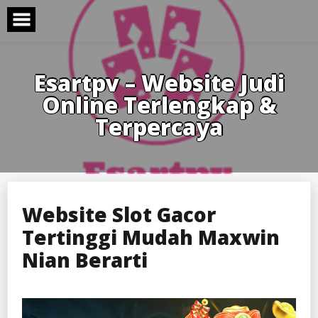
Skip
to
content
Esartpv – Website Judi
Online Terlengkap &
Terpercaya
Website Slot Gacor
Tertinggi Mudah Maxwin
Nian Berarti